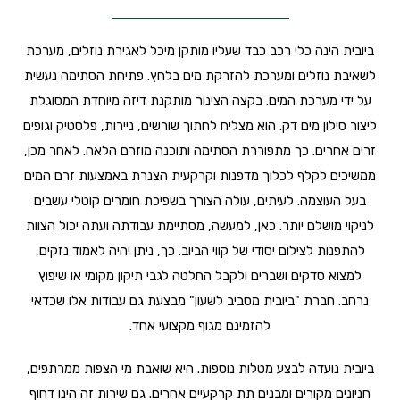
ביובית הינה כלי רכב כבד שעליו מותקן מיכל לאגירת נוזלים, מערכת
לשאיבת נוזלים ומערכת להזרקת מים בלחץ. פתיחת הסתימה נעשית
על ידי מערכת המים. בקצה הצינור מותקנת דיזה מיוחדת המסוגלת
ליצור סילון מים דק. הוא מצליח לחתוך שורשים, ניירות, פלסטיק וגופים
זרים אחרים. כך מתפוררת הסתימה ותוכנה מוזרם הלאה. לאחר מכן,
ממשיכים לקלף לכלוך מדפנות וקרקעית הצנרת באמצעות זרם המים
בעל העוצמה. לעיתים, עולה הצורך בשפיכת חומרים קוטלי עשבים
לניקוי מושלם יותר. כאן, למעשה, מסתיימת עבודתה ועתה יכול הצוות
להתפנות לצילום יסודי של קווי הביוב. כך, ניתן יהיה לאמוד נזקים,
למצוא סדקים ושברים ולקבל החלטה לגבי תיקון מקומי או שיפוץ
נרחב. חברת "ביובית מסביב לשעון" מבצעת גם עבודות אלו שכדאי
להזמינם מגוף מקצועי אחד.
ביובית נועדה לבצע מטלות נוספות. היא שואבת מי הצפות ממרתפים,
חניונים מקורים ומבנים תת קרקעיים אחרים. גם שירות זה הינו דחוף