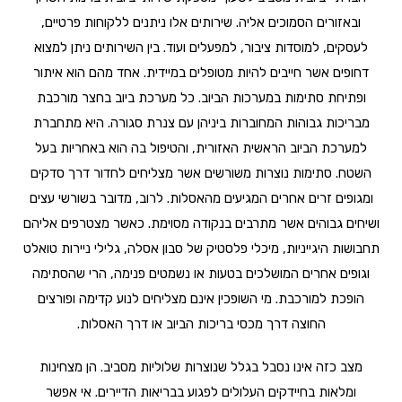
ובאזורים הסמוכים אליה. שירותים אלו ניתנים ללקוחות פרטיים,
לעסקים, למוסדות ציבור, למפעלים ועוד. בין השירותים ניתן למצוא
דחופים אשר חייבים להיות מטופלים במיידית. אחד מהם הוא איתור
ופתיחת סתימות במערכות הביוב. כל מערכת ביוב בחצר מורכבת
מבריכות גבוהות המחוברות ביניהן עם צנרת סגורה. היא מתחברת
למערכת הביוב הראשית האזורית, והטיפול בה הוא באחריות בעל
השטח. סתימות נוצרות משורשים אשר מצליחים לחדור דרך סדקים
ומגופים זרים אחרים המגיעים מהאסלות. לרוב, מדובר בשורשי עצים
ושיחים גבוהים אשר מתרבים בנקודה מסוימת. כאשר מצטרפים אליהם
תחבושות היגייניות, מיכלי פלסטיק של סבון אסלה, גלילי ניירות טואלט
וגופים אחרים המושלכים בטעות או נשמטים פנימה, הרי שהסתימה
הופכת למורכבת. מי השופכין אינם מצליחים לנוע קדימה ופורצים
החוצה דרך מכסי בריכות הביוב או דרך האסלות.
מצב כזה אינו נסבל בגלל שנוצרות שלוליות מסביב. הן מצחינות
ומלאות בחיידקים העלולים לפגוע בבריאות הדיירים. אי אפשר