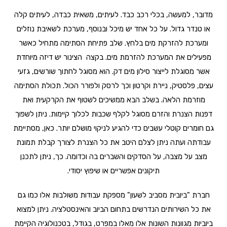
מדובר, למעשה, בכלי רכב כבד. לעיתים, משאית כבדה, לעיתים קלה
או טנדר גדול. על כל אחד יש מיכל ובנוסף, מערכת לשאיבת נוזלים
ומערכת להזרקת מים בלחץ. שלב פתיחת הסתימה מתחיל כאשר
מפעילים את המערכת להזרמת מים. בקצה הצינור יש דיזה מיוחדת
אשר מסוגלת לייצור סילון מים דק. הוא מסוגל לחתוך שורשים, גזעי
עצים, פלסטיק, ניירת וקרטון וכך לרסק ולפורר הכול. תכולת הסתימה
מוזרמת הלאה. בשלב הבא ממשיכים לשטוף את הקרקעית ואת
דפנות הצנרת והזרם מסוגל לקלף שכבות לכלוך קיימות. ניתן לשפוך
גם חומרים קוטלי עשבים כדי להגיע לניקוי מושלם יותר. כאן, מסתיימת
עבודתה ועתה ניתן לצלם היטב את כל הצנרת לצורך קבלת תמונת
מצב על מצבה, על הסדקים והשברים בה וכדומה. כך, ניתן לתכנן
תיקונים אפשריים או שיפוץ יסודי.
חברת "ביובית מסביב לשעון" מספקת עבודות משולבות אלו כמו גם
את כל השירותים הנדרשים בתחום הביוב והאינסטלציה. ניתן למצוא
ביוביות מגוונות השונות אלו מאלו במפרט, בגודל, בטכנולוגיה הקיימת