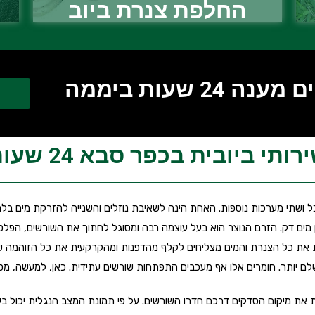
החלפת צנרת ביוב
2 שעות ביממה
רותי ביובית בכפר סבא 24 שעות
ל ושתי מערכות נוספות. האחת הינה לשאיבת נוזלים והשנייה להזרקת מים בל
 מים דק. הזרם הנוצר הוא בעל עוצמה רבה ומסוגל לחתוך את השורשים, הפלסט
 את כל הצנרת והמים מצליחים לקלף מהדפנות ומהקרקעית את כל הזוהמה שהצ
שלם יותר. חומרים אלו אף מעכבים התפתחות שורשים עתידית. כאן, למעשה, מס
את מיקום הסדקים דרכם חדרו השורשים. על פי תמונת המצב הנגלית יכול בעל