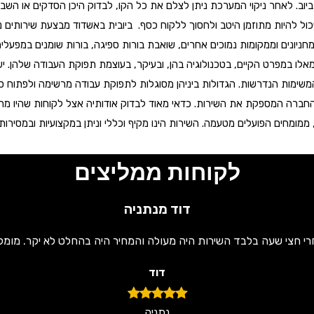
וב. לאחר ניקוי המערכת ניתן לצלם את כל הקו, לבדוק היכן הסדקים או השבר
 יכול להיות מתוזמן היטב ולחסוך ללקוח כסף. ביובית באשדוד מבצעת שירותים נ
ניונים וממקומות נמוכים אחרים, שואבת בורות ספיגה, בורות שומנים במפעלים
ו מאלו במפרט הקיים, בטכנולוגיה בהן, ובעיקר, בעוצמת תפוקת העבודה שלהן. יש
 המשימות הנדרשות. הגדולות ביניהן מסוגלות לתפוקת עבודה מרשימה ולפתוח ס
 החברה המספקת את השירות. כדאי מאוד לבדוק אודותיה אצל לקוחות שהיו מרו
מומחים הפועלים מטעמה. השירות הינו מקיף וכללי וניתן במקצועיות ובמסירות
לקוחות ממליצים
דוד מנתניה
רי חצי שעה בלבד השירות היה מעולה והמחיר היה בהחלט לא יקר. מומל
דוד
נתניה