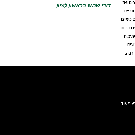
ים ואז
דודי שמש בראשון לציון
וספים
 כימיים
 נמוכות
תימות
צים
 רבה.
ץ מאוד.